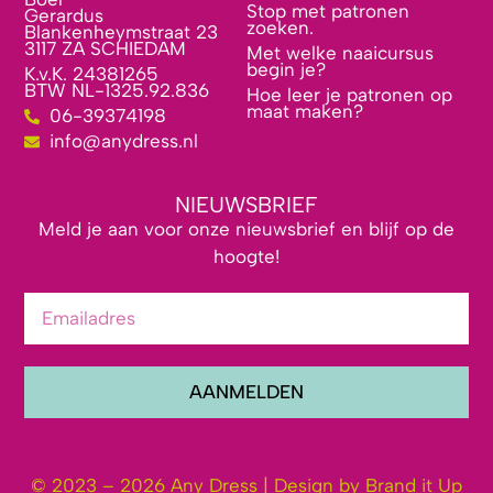
Stop met patronen
Gerardus
zoeken.
Blankenheymstraat 23
3117 ZA SCHIEDAM
Met welke naaicursus
begin je?
K.v.K. 24381265
BTW NL-1325.92.836
Hoe leer je patronen op
maat maken?
06-39374198
info@anydress.nl
NIEUWSBRIEF
Meld je aan voor onze nieuwsbrief en blijf op de
hoogte!
AANMELDEN
© 2023 – 2026 Any Dress | Design by Brand it Up