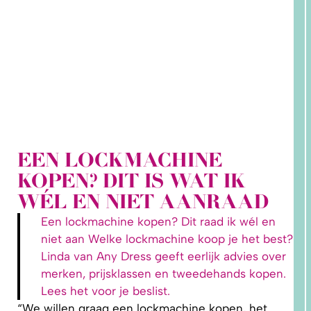
EEN LOCKMACHINE
KOPEN? DIT IS WAT IK
1.
WAAROM
WÉL EN NIET AANRAAD
PAST
NIKS
GOED?
Een lockmachine kopen? Dit raad ik wél en
DAT LIGT
NIET AAN
niet aan Welke lockmachine koop je het best?
JOU!
Linda van Any Dress geeft eerlijk advies over
merken, prijsklassen en tweedehands kopen.
Lees het voor je beslist.
“We willen graag een lockmachine kopen, het