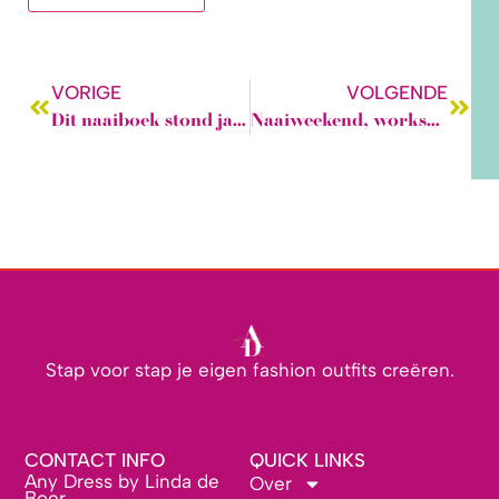
VORIGE
VOLGENDE
Dit naaiboek stond jaren in mijn kast (en elke keer begon ik er toch niet aan)
Naaiweekend, workshops en vakantie. Dit staat er voor de lente op de planning.
Stap voor stap je eigen fashion outfits creëren.
CONTACT INFO
QUICK LINKS
Any Dress by Linda de
Over
Boer