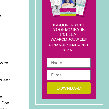
e
E-BOOK: 5 VEEL
VOORKOMENDE
FOUTEN!
WAAROM JOUW ZELF
GENAAIDE KLEDING NIET
STAAT.
uw te
on een
DOWNLOAD
de
. Doe
maak