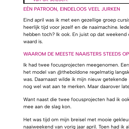
EÉN PATROON, EINDELOOS VEEL JURKEN
Eind april was ik met een gezellige groep cur
heerlijk tijd voor jezelf en de naaimachine. I
hebben toch? Ik ook. En juist op dat weeken
waard is.
WAAROM DE MEESTE NAAISTERS STEEDS OP
Ik had twee focusprojecten meegenomen. Eerst
het model van @‌theboldone regelmatig langsk
was. Daarnaast wilde ik mijn nieuw getekende g
nog wel wat aan te merken. Maar daarover lat
Want naast die twee focusprojecten had ik o
mee aan de slag kon.
Het was tijd om mijn breisel met mooie gekleur
naaiweekend van vorig jaar april. Toen had ik 