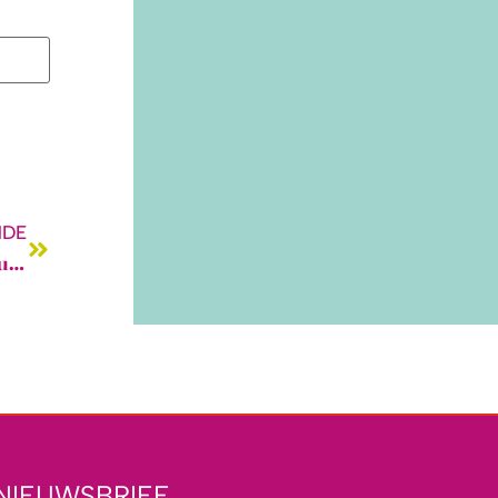
NDE
Eén vraag in de DM en ze maakte haar blouse daarna drie keer
NIEUWSBRIEF