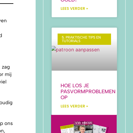
LEES VERDER »
ven
d
5. PRAKTISCHE TIPS EN
TUTORIALS
 zag
r mij
iel
HOE LOS JE
PASVORMPROBLEMEN
OP
oudig
LEES VERDER »
op ons
on,