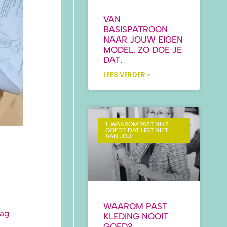
VAN
BASISPATROON
NAAR JOUW EIGEN
MODEL. ZO DOE JE
DAT.
LEES VERDER »
1. WAAROM PAST NIKS
GOED? DAT LIGT NIET
AAN JOU!
WAAROM PAST
dag
KLEDING NOOIT
GOED?