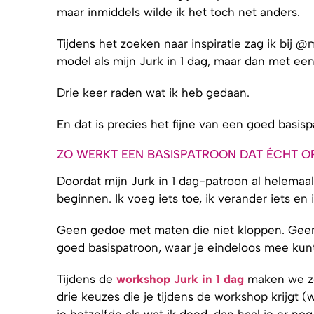
maar inmiddels wilde ik het toch net anders.
Tijdens het zoeken naar inspiratie zag ik bij 
model als mijn Jurk in 1 dag, maar dan met een
Drie keer raden wat ik heb gedaan.
En dat is precies het fijne van een goed basisp
ZO WERKT EEN BASISPATROON DAT ÉCHT O
Doordat mijn Jurk in 1 dag-patroon al helemaal o
beginnen. Ik voeg iets toe, ik verander iets 
Geen gedoe met maten die niet kloppen. Geen
goed basispatroon, waar je eindeloos mee kunt
Tijdens de
workshop Jurk in 1 dag
maken we zo
drie keuzes die je tijdens de workshop krijgt (
je hetzelfde als wat ik deed, dan haal je er n