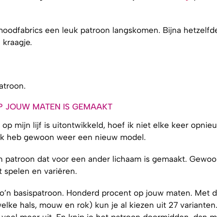
@‌moodfabrics een leuk patroon langskomen. Bijna hetzelfd
 kraagje.
atroon.
P JOUW MATEN IS GEMAAKT
p mijn lijf is uitontwikkeld, hoef ik niet elke keer opnie
en ik heb gewoon weer een nieuw model.
 patroon dat voor een ander lichaam is gemaakt. Gewo
 spelen en variëren.
’n basispatroon. Honderd procent op jouw maten. Met 
welke hals, mouw en rok) kun je al kiezen uit 27 varianten
og veel meer uit. En knip je het patroon doormidden, dan 