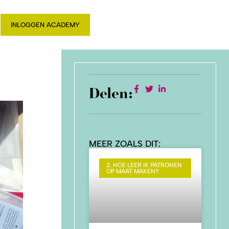
T
INLOGGEN ACADEMY
Delen:
MEER ZOALS DIT:
2. HOE LEER IK PATRONEN
OP MAAT MAKEN?