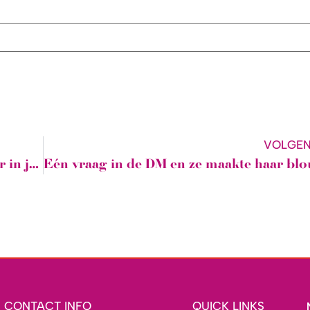
VOLGE
Waarom zit er een naad midden achter in jouw jurk?
CONTACT INFO
QUICK LINKS