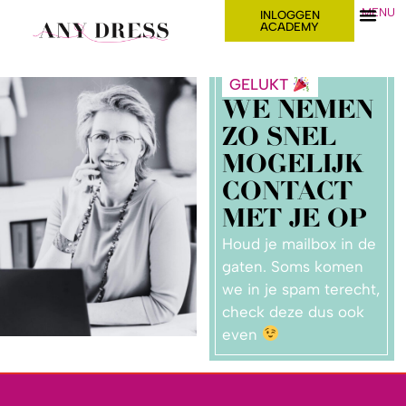
MENU
INLOGGEN
ACADEMY
GELUKT
WE NEMEN
ZO SNEL
MOGELIJK
CONTACT
MET JE OP
Houd je mailbox in de
gaten. Soms komen
we in je spam terecht,
check deze dus ook
even