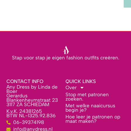
Stap voor stap je eigen fashion outfits creëren.
CONTACT INFO
QUICK LINKS
Any Dress by Linda de
Over
Boer
Stop met patronen
Gerardus
zoeken.
Blankenheymstraat 23
3117 ZA SCHIEDAM
Met welke naaicursus
begin je?
K.v.K. 24381265
BTW NL-1325.92.836
Hoe leer je patronen op
maat maken?
06-39374198
info@anydress.nl