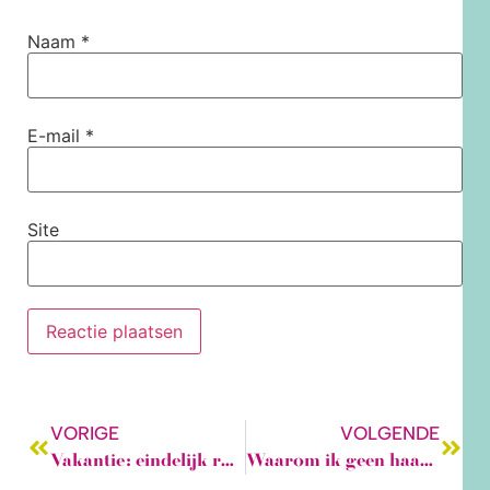
Naam
*
E-mail
*
Site
VORIGE
VOLGENDE
Vakantie: eindelijk rust? Nou, niet helemaal… als de opvliegers weer toeslaan!
Waarom ik geen haakjuf ben (en wat jij hieraan hebt!)