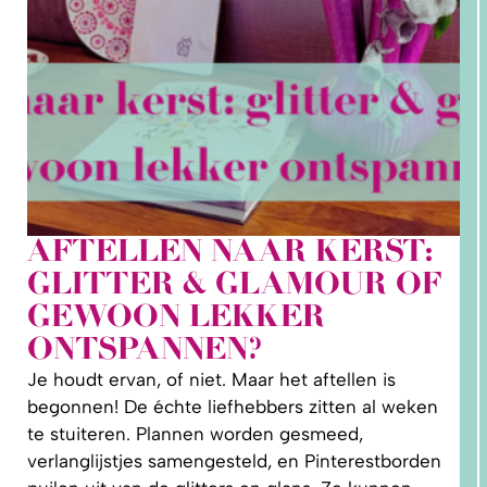
AFTELLEN NAAR KERST:
2. HOE
GLITTER & GLAMOUR OF
LEER IK
PATRONEN
GEWOON LEKKER
OP MAAT
MAKEN?
ONTSPANNEN?
Je houdt ervan, of niet. Maar het aftellen is
begonnen! De échte liefhebbers zitten al weken
te stuiteren. Plannen worden gesmeed,
verlanglijstjes samengesteld, en Pinterestborden