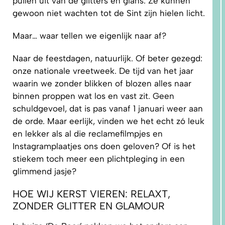
puilen uit van de glitters en glans. Ze kunnen
gewoon niet wachten tot de Sint zijn hielen licht.
Maar… waar tellen we eigenlijk naar af?
Naar de feestdagen, natuurlijk. Of beter gezegd:
onze nationale vreetweek. De tijd van het jaar
1.
waarin we zonder blikken of blozen alles naar
WAAROM
PAST
binnen proppen wat los en vast zit. Geen
NIKS
GOED?
schuldgevoel, dat is pas vanaf 1 januari weer aan
DAT LIGT
NIET AAN
de orde. Maar eerlijk, vinden we het echt zó leuk
JOU!
en lekker als al die reclamefilmpjes en
Instagramplaatjes ons doen geloven? Of is het
stiekem toch meer een plichtpleging in een
glimmend jasje?
HOE WIJ KERST VIEREN: RELAXT,
ZONDER GLITTER EN GLAMOUR